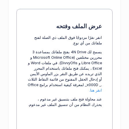
عرض الملف وفتحه
انقر نقرًا مزدوجًا فوق الملف ذي الصلة لفتح
ملفاتك من أي نوع.
يسمح لك 4N Drive بفتح ملفاتك بمساعدة 3
محررين مختلفين (Microsoft Online Office و
Libre Office و DivvyOfis). في ملفات Word و
Excel ، يمكنك فتح ملفاتك باستخدام المحرر
الذي تريده عن طريق النقر بزر الماوس الأيمن
أو إدخال الحقل المفتوح من قائمة النقاط الثلاث
._ x000D_ لمعرفة كيفية استخدام برامج Office
انقر هنا.
عند محاولة فتح ملف بتنسيق غير مدعوم ،
يحذرك النظام من أن تنسيق الملف غير مدعوم.