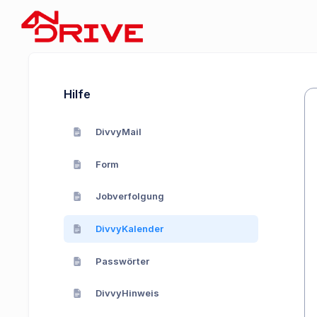
Hilfe
DivvyMail
Form
Jobverfolgung
DivvyKalender
Passwörter
DivvyHinweis