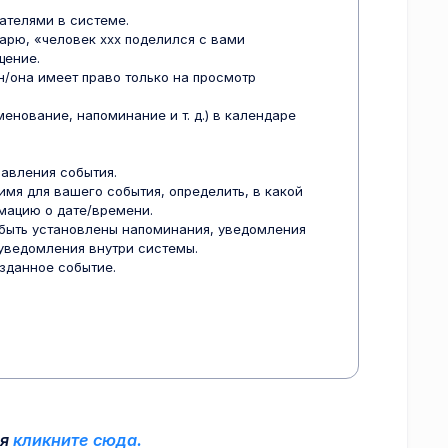
ателями в системе.
арю, «человек xxx поделился с вами
щение.
н/она имеет право только на просмотр
енование, напоминание и т. д.) в календаре
авления события.
имя для вашего события, определить, в какой
мацию о дате/времени.
 быть установлены напоминания, уведомления
 уведомления внутри системы.
зданное событие.
ля
кликните сюда.