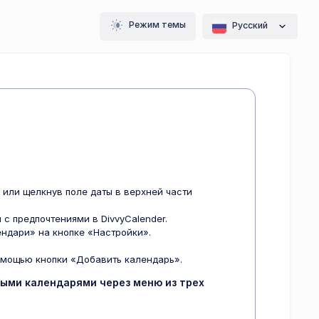
Режим темы
Pусский
или щелкнув поле даты в верхней части
с предпочтениями в DivvyCalender.
ендари» на кнопке «Настройки».
омощью кнопки «Добавить календарь».
ными календарями через меню из трех