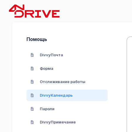
Помощь
DivvyПочта
Форма
Отслеживание работы
DivvyКалендарь
Пароли
DivvyПримечание