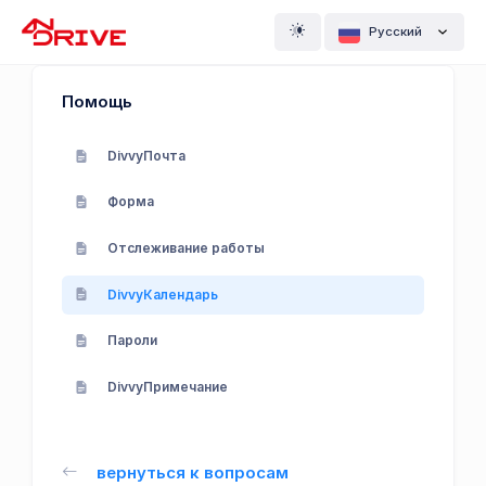
Pусский
Помощь
DivvyПочта
Форма
Отслеживание работы
DivvyКалендарь
Пароли
DivvyПримечание
вернуться к вопросам