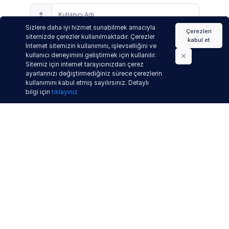
Kullanıcı Adı
Sizlere daha iyi hizmet sunabilmek amacıyla
Çerezleri
sitemizde çerezler kullanılmaktadır. Çerezler
kabul et
DEVAM
İnternet sitemizin kullanımını, işlevselliğini ve
kullanıcı deneyimini geliştirmek için kullanılır.
Sitemiz için internet tarayıcınızdan çerez
Mikro Drive Her Şeyi Saklayın, İstediğinizi Paylaşın
ayarlarınızı değiştirmediğiniz sürece çerezlerin
kullanımını kabul etmiş sayılırsınız. Detaylı
bilgi için
tıklayınız
v.4.8.3.6