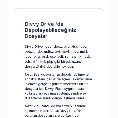
Divvy Drive 'da
Depolayabileceğiniz
Dosyalar
Divvy Drive; .doc, docx, .xls, xlsx, .ppt,
pptx, .mdb, mdbx, avi, mp4, mov, mp3,
jped, png, psd, exe, pdf, rar, zip, txt, odt,
ods, rtf, html, php gibi birçok uzantılı
dosya türünü desteklemektedir.
Not::
Bazı dosya türleri depolanabilmekte
ancak sistem içerisinde açma ve düzenleme
işlemleri gerçekleştirilememektedir. Bu tür
dosyalar için Divvy-Flash uygulamasını
kullanabilir veya masaüstünüze indirerek
düzenlemelerinizi gerçekleştirebilirsiniz.
Not::
Zip uzantılı dosyalar web üzerinde
açılmamaktadır. Ancak Divvy Drive’da
bulunan dosyalarınızı web üzerinden