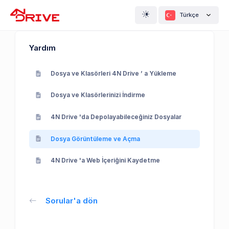
Türkçe
Yardım
Dosya ve Klasörleri 4N Drive ’ a Yükleme
Dosya ve Klasörlerinizi İndirme
4N Drive 'da Depolayabileceğiniz Dosyalar
Dosya Görüntüleme ve Açma
4N Drive 'a Web İçeriğini Kaydetme
Sorular'a dön