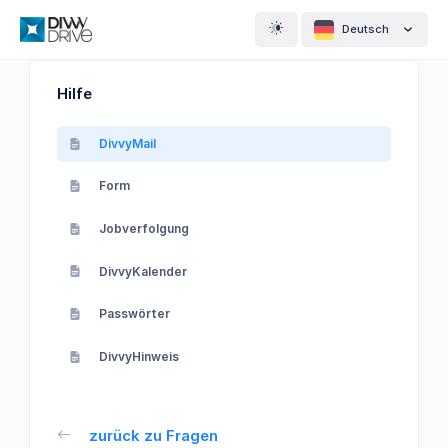
Deutsch
Hilfe
DivvyMail
Form
Jobverfolgung
DivvyKalender
Passwörter
DivvyHinweis
zurück zu Fragen