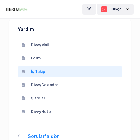
Türkçe
Yardım
DivvyMail
Form
İş Takip
DivvyCalendar
Şifreler
DivvyNote
Sorular'a dön