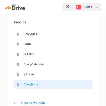
Türkçe
Yardım
DivvyMail
Form
İş Takip
DivvyCalendar
Şifreler
DivvyNote
Sorular'a dön